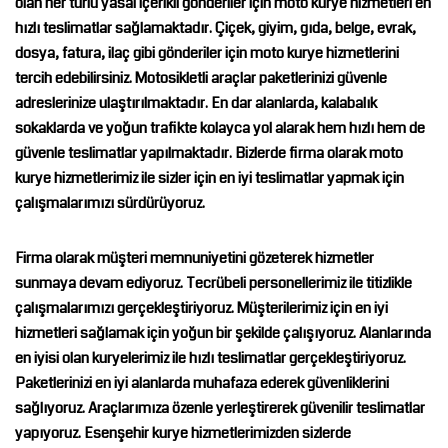
olan her türlü yasal içerikli gönderiler için moto kurye hizmetleri en
hızlı teslimatlar sağlamaktadır. Çiçek, giyim, gıda, belge, evrak,
dosya, fatura, ilaç gibi gönderiler için moto kurye hizmetlerini
tercih edebilirsiniz. Motosikletli araçlar paketlerinizi güvenle
adreslerinize ulaştırılmaktadır. En dar alanlarda, kalabalık
sokaklarda ve yoğun trafikte kolayca yol alarak hem hızlı hem de
güvenle teslimatlar yapılmaktadır. Bizlerde firma olarak moto
kurye hizmetlerimiz ile sizler için en iyi teslimatlar yapmak için
çalışmalarımızı sürdürüyoruz.
Firma olarak müşteri memnuniyetini gözeterek hizmetler
sunmaya devam ediyoruz. Tecrübeli personellerimiz ile titizlikle
çalışmalarımızı gerçekleştiriyoruz. Müşterilerimiz için en iyi
hizmetleri sağlamak için yoğun bir şekilde çalışıyoruz. Alanlarında
en iyisi olan kuryelerimiz ile hızlı teslimatlar gerçekleştiriyoruz.
Paketlerinizi en iyi alanlarda muhafaza ederek güvenliklerini
sağlıyoruz. Araçlarımıza özenle yerleştirerek güvenilir teslimatlar
yapıyoruz.
Esenşehir kurye
hizmetlerimizden sizlerde