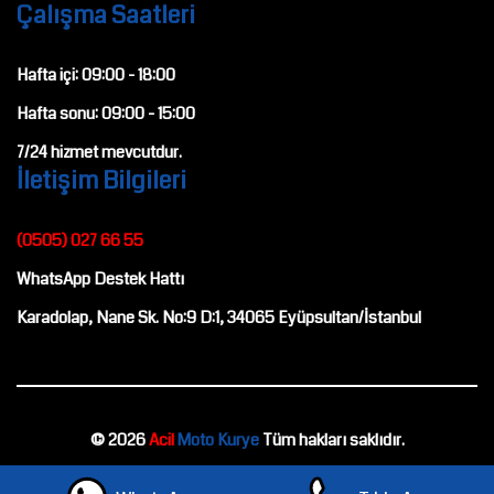
Çalışma Saatleri
Hafta içi:
09:00
-
18:00
Hafta sonu:
09:00
-
15:00
7/24
hizmet mevcutdur.
İletişim Bilgileri
(0505) 027 66 55
WhatsApp Destek Hattı
Karadolap, Nane Sk. No:9 D:1, 34065 Eyüpsultan/İstanbul
© 2026
Acil
Moto Kurye
Tüm hakları saklıdır.
Neve
|
WordPress