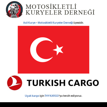
Acil Kurye
–
Motosikletli Kuryeler Derneği
üyesidir.
Uçak kargo
için
THY KARGO
‘yu tercih ediyoruz.