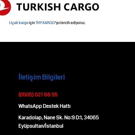
Uçak kargo
için
THY KARGO
‘yu tercih ediyoruz.
İletişim Bilgileri
(0505) 027 66 55
WhatsApp Destek Hattı
Karadolap, Nane Sk. No:9 D:1, 34065
Eyüpsultan/İstanbul