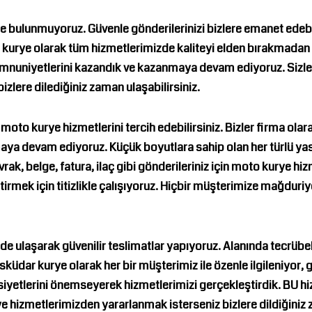
e bulunmuyoruz. Güvenle gönderilerinizi bizlere emanet edebili
 kurye
olarak tüm hizmetlerimizde kaliteyi elden bırakmadan g
mnuniyetlerini kazandık ve kazanmaya devam ediyoruz. Sizler
zlere dilediğiniz zaman ulaşabilirsiniz.
n moto kurye hizmetlerini tercih edebilirsiniz. Bizler firma olarak
a devam ediyoruz. Küçük boyutlara sahip olan her türlü yasal
vrak, belge, fatura, ilaç gibi gönderileriniz için moto kurye hiz
eştirmek için titizlikle çalışıyoruz. Hiçbir müşterimize mağdur
e ulaşarak güvenilir teslimatlar yapıyoruz. Alanında tecrübeli
sküdar kurye
olarak her bir müşterimiz ile özenle ilgileniyor, 
iyetlerini önemseyerek hizmetlerimizi gerçekleştirdik. BU hi
 hizmetlerimizden yararlanmak isterseniz bizlere dildiğiniz z