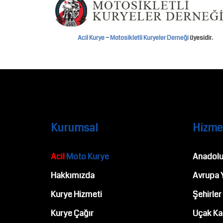
Acil Kurye
–
Motosikletli Kuryeler Derneği
üyesidir.
Kurumsal
Hizme
Acil
Moto Kurye
Anadolu
Hakkımızda
Avrupa 
Kurye Hizmeti
Şehirler
Kurye Çağır
Uçak Ka