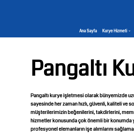
İçeriğe
geç
Ana Sayfa
Kurye Hizmeti
Pangaltı K
Pangaltı kurye
işletmesi olarak bünyemizde uzu
sayesinde her zaman hızlı, güvenli, kaliteli ve
müşterilerimizin beğenilerini, takdirlerini, m
hizmetler konusunda çok önemli bir konumda ye
profesyonel elemanların işe alımlarını sağlama