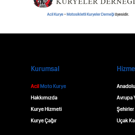
Acil Kurye
–
Motosikletli Kuryeler Derneği
üyesidir.
Kurumsal
Hizme
Acil
Moto Kurye
Anadolu
Hakkımızda
Avrupa 
Kurye Hizmeti
Şehirler
Kurye Çağır
Uçak Ka