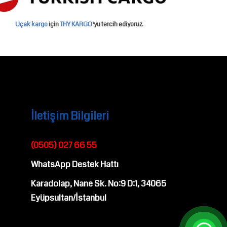
Uçak kargo
için
THY KARGO
‘yu tercih ediyoruz.
İletişim Bilgileri
(0505) 027 66 55
WhatsApp Destek Hattı
Karadolap, Nane Sk. No:9 D:1, 34065
Eyüpsultan/İstanbul