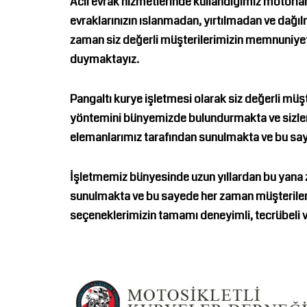
Acil evrak hizmetlerinde kullandığımız motorla
evraklarınızın ıslanmadan, yırtılmadan ve dağ
zaman siz değerli müşterilerimizin memnuniyetl
duymaktayız.
Pangaltı kurye
işletmesi olarak siz değerli müş
yöntemini bünyemizde bulundurmakta ve sizleri
elemanlarımız tarafından sunulmakta ve bu sa
İşletmemiz bünyesinde uzun yıllardan bu yana zi
sunulmakta ve bu sayede her zaman müşterilerim
seçeneklerimizin tamamı deneyimli, tecrübeli v