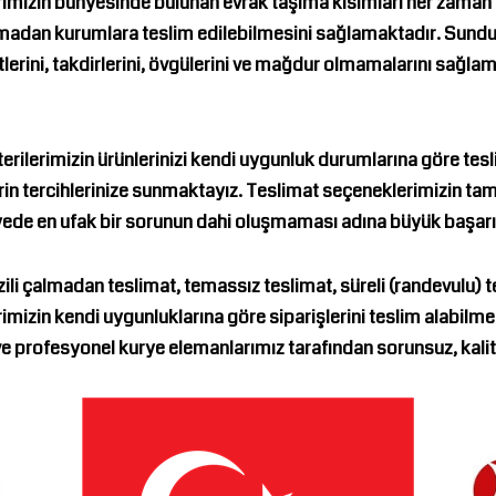
rımızın bünyesinde bulunan evrak taşıma kısımları her zaman 
ılmadan kurumlara teslim edilebilmesini sağlamaktadır. Sundu
erini, takdirlerini, övgülerini ve mağdur olmamalarını sağl
terilerimizin ürünlerinizi kendi uygunluk durumlarına göre tes
n tercihlerinize sunmaktayız. Teslimat seçeneklerimizin tam
yede en ufak bir sorunun dahi oluşmaması adına büyük başar
li çalmadan teslimat, temassız teslimat, süreli (randevulu) t
izin kendi uygunluklarına göre siparişlerini teslim alabilme
e profesyonel kurye elemanlarımız tarafından sorunsuz, kalite